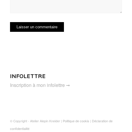
INFOLETTRE
Inscription à mon infolettre ➞
© Copyright - Atelier Alepin Kneider |
Politique de cookis
|
Déclaration de
confidentialité