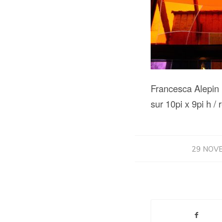
Francesca Alepin 
sur 10pi x 9pi h /
29 NOV