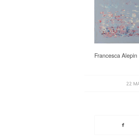
Francesca Alepin K
22 M